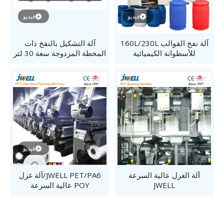
فيديو
فيديو
آلة نفخ القوالب 160L/230L
آلة التشكيل بالنفخ ذات
للأسطوانة الكيميائية
المحطة المزدوجة سعة 30 لتر
للتغليف الكيميائي
فيديو
آلة الغزل عالية السرعة
JWELL PET/PA6/آلة غزل
JWELL
POY عالية السرعة
PET/PA6/Composed FDY