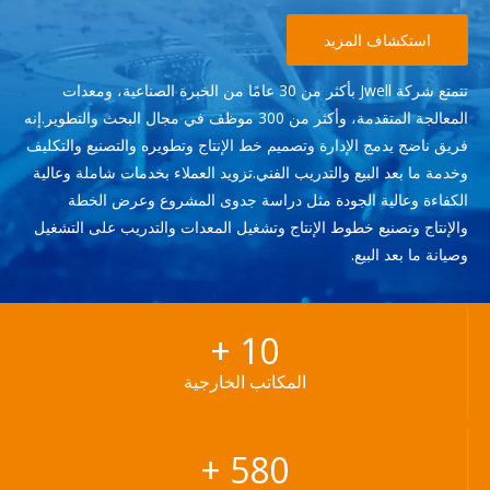
استكشاف المزيد
تتمتع شركة Jwell بأكثر من 30 عامًا من الخبرة الصناعية، ومعدات
المعالجة المتقدمة، وأكثر من 300 موظف في مجال البحث والتطوير.إنه
فريق ناضج يدمج الإدارة وتصميم خط الإنتاج وتطويره والتصنيع والتكليف
وخدمة ما بعد البيع والتدريب الفني.تزويد العملاء بخدمات شاملة وعالية
الكفاءة وعالية الجودة مثل دراسة جدوى المشروع وعرض الخطة
والإنتاج وتصنيع خطوط الإنتاج وتشغيل المعدات والتدريب على التشغيل
وصيانة ما بعد البيع.
+
10
المكاتب الخارجية
+
580