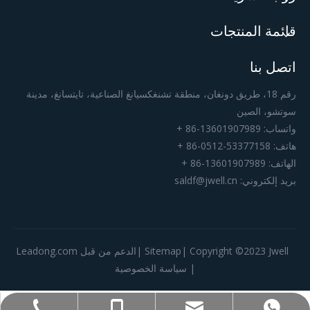
قائمة المنتجات
اتصل بنا
رقم 18، طريق دونغان، منطقة تشنغكسيانغ الصناعية، تايتسانغ، مدينة
سوتشو، الصين
واتساب: 13601907989-86 +
هاتف: 53377158-0512-86 +
الهاتف: 13601907989-86 +
بريد إلكتروني:
saldf@jwell.cn
| Copyright ©️2023 Jwell |الدعم من قبل
Sitemap
Leadong.com
|
سياسة الخصوصية
+86-0512-53377158
+86-13601907989
+86-13601907989
saldf@jwell.cn