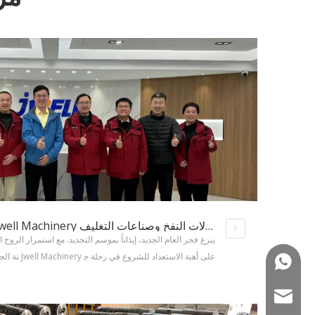
عقدت شركة Jwell Machinery بنجاح مؤتمر تبادل المبيعات لعام 2026 لآلات النفخ وصناعات التغليف
يبزغ فجر العام الجديد، إيذاناً بموسم التجديد. مع استمرار الروح 
+86-1360190798
ت النفخ والتغليف بشكل رائع في
saldf@jwell.cn