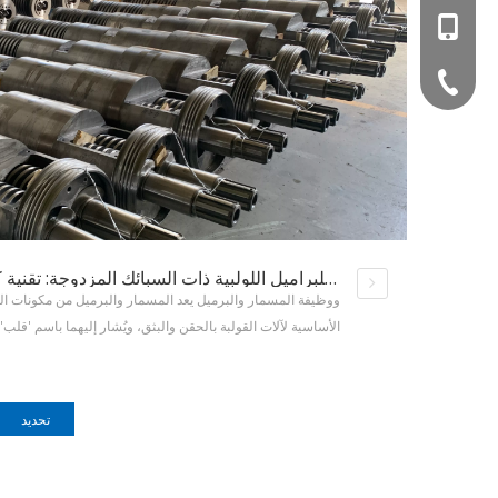
+86-1360190798
+86-0512-53377
معيار جديد في مقاومة التآكل والتآكل للبراميل اللولبية ذات السبائك المزدوجة: تقنية كربيد التنجستن
الأساسية لآلات القولبة بالحقن والبثق، ويُشار إليهما باسم 'قلب'
وظيفتها الأساسية في تحقيق نقل البلاستيك، وصهره، وخلطه من 
تحديد