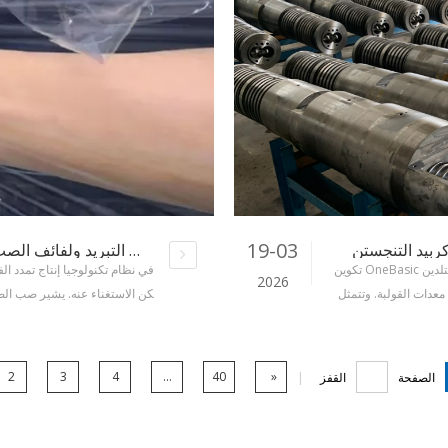
19-03
استبدال الواردات، وتعزيز الجودة والكفاءة: مزايا لفات التبريد ولفائف الصب في خطوط إنتاج تمتد كاملة النطاق لـ BOPP والمواد الأخرى
تكوين OneBasic ووظيفة المسمار والبرميل يعد المسمار والبرميل من مكونات التلدين
في نظام تكنولوجيا إنتاج تمدد الف
2026
 معدات القولبة. وتتمثل
كن الاستغناء عنه. يشير صب الصفا
خلال دورانه
منصهر من الطارد، بعد تلدينه، 
2
3
4
...
40
»
الصفحة
القفز
|