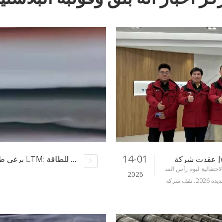
14-01
برغي طارد الألياف الكيميائية مع تصميم دبوس LTM: تحقيق إنتاج عالي الجودة ومستقر وموفر للطاقة
الاحتفالية ليوم رأس الس
2026
نة الجديدة 2026، تقف شركة Jwell Machinery على أهبة الاستعداد للشروع في رحلة ج
ديدة. في 3 يناير، تم عقد اجتماع تبادل المبيعات لعام 2026 الخاص بشركة Jwell لصناعا