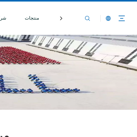
بيت
منتجات
شرك
مرك