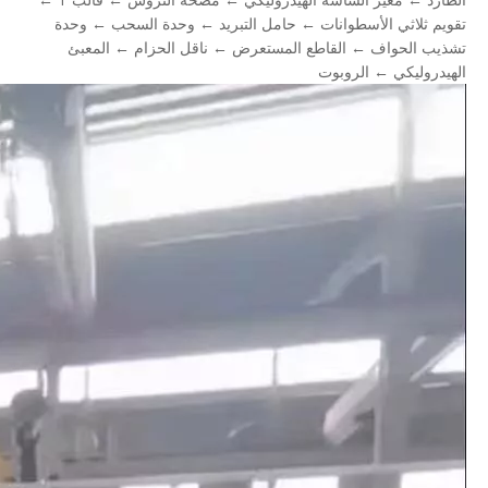
تقويم ثلاثي الأسطوانات ← حامل التبريد ← وحدة السحب ← وحدة
تشذيب الحواف ← القاطع المستعرض ← ناقل الحزام ← المعبئ
الهيدروليكي ← الروبوت