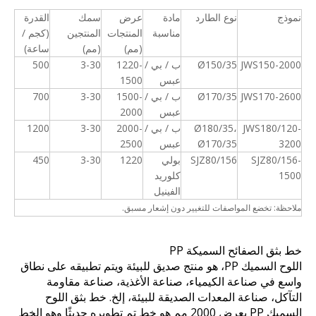
نموذج
نوع الطارد
مادة
عرض
سمك
القدرة
مناسبة
المنتجات
المنتجين
(كجم /
(مم)
(مم)
ساعة)
JWS150-2000
Ø150/35
ب / بي /
1220-
3-30
500
عبس
1500
JWS170-2600
Ø170/35
ب / بي /
1500-
3-30
700
عبس
2000
JWS180/120-
Ø180/35،
ب / بي /
2000-
3-30
1200
3200
Ø170/35
عبس
2500
SJZ80/156-
SJZ80/156
بولي
1220
3-30
450
1500
كلوريد
الفينيل
ملاحظة: تخضع المواصفات للتغيير دون إشعار مسبق.
خط بثق الصفائح السميكة PP
اللوح السميك PP، هو منتج صديق للبيئة ويتم تطبيقه على نطاق
واسع في صناعة الكيمياء، صناعة الأغذية، صناعة مقاومة
التآكل، صناعة المعدات الصديقة للبيئة، إلخ. خط بثق اللوح
السميك PP بعرض 2000 مم هو خط تم تطويره حديثًا وهو الخط