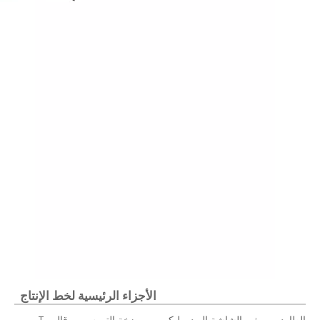
الأجزاء الرئيسية لخط الإنتاج
الطارد ← مغير الشاشة الهيدروليكي ← مضخة التروس ← قالب T ←