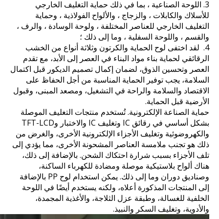
3. اللوحة الصناعية ، بما في ذلك حماية التغليف الخارجي
للأسلاك والكابلات ، والزجاج ، والألواح الفولاذية ، وحماية
التغليف الخارجي للعناصر المختلفة ، ولوحة الوسادة ، والرف ،
والقسم ، واللوحة السفلية ، وما إلى ذلك ؛
4. لقد اختفى لوح الحماية والكرتون وثلاثة أنواع من الخشب
الرقائقي لحماية بناء مواد البناء في العصر إلى الأبد، مع تقدم
العصر وتحسين الذوق، لضمان إكمال تصميم الديكور قبل اكتمال
السلامة، يجب توفير الحماية المناسبة من أجل الحفاظ على
الاقتصاد والسلامة والراحة في التشغيل، ومصعد المبنى، وقبول
الأرضية قبل الحماية.
حماية الصناعة الإلكترونية. تُستخدم منتجات التغليف الموصلة
بشكل أساسي في رقائق IC وتغليف IC والاختبار وTFT-LCD
والكهروضوئية وتغليف الأجزاء الإلكترونية الأخرى، والغرض من
ذلك هو تجنب ملامسة العناصر المشحونة الأخرى، مما يؤدي إلى
تلف الأجزاء بسبب شرارة احتكاك الشحن. بالإضافة إلى ذلك،
هناك ألواح بلاستيكية موصلة ومضادة للكهرباء الساكنة،
وصناديق دوران وما إلى ذلك. يمكن استخدام لوح PP بالإضافة
إلى المنتجات المذكورة أعلاه، ولكنه يستخدم أيضًا في اللوحة
الخلفية للغسالة، وطبقة عزل الثلاجة، والأغذية المجمدة،
والأدوية، وتغليف السكر والنبيذ.