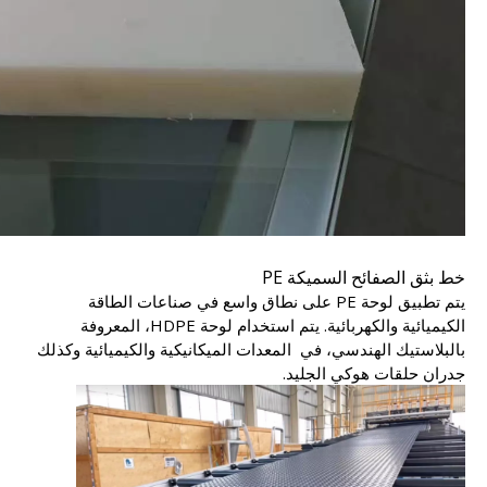
خط بثق الصفائح السميكة PE
يتم تطبيق لوحة PE على نطاق واسع في صناعات الطاقة
الكيميائية والكهربائية. يتم استخدام لوحة HDPE، المعروفة
بالبلاستيك الهندسي، في المعدات الميكانيكية والكيميائية وكذلك
جدران حلقات هوكي الجليد.