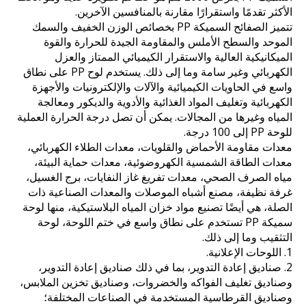
الأكثر تقدمًا واستقرارًا مقارنة بالمنافسين الآخرين.
تتميز الصفائح السميكة PP بخصائص الوزن الخفيف والسمك
الموحد والسطح الأملس والمقاومة الجيدة للحرارة والقوة
الميكانيكية العالية والاستقرار الكيميائي الممتاز والعزل
الكهربائي وغير سامة وما إلى ذلك. يستخدم لوح PP على نطاق
واسع في الحاويات الكيميائية والآلات والإلكترونيات والأجهزة
الكهربائية وتغليف المواد الغذائية والأدوية والديكور ومعالجة
المياه وغيرها من المجالات. يمكن أن تصل درجة الحرارة العملية
للوحة PP إلى 100 درجة.
معدات مقاومة الأحماض والقلويات، معدات الطلاء الكهربائي،
معدات الطاقة الشمسية الكهروضوئية، معدات حماية البيئة،
مياه الصرف الصحي، معدات تفريغ غاز النفايات، برج الغسيل،
غرفة نظيفة، مصنع أشباه الموصلات والمعدات الصناعية ذات
الصلة، هي أيضًا تصنيع مواد خزان المياه البلاستيكية، منها لوحة
سميكة PP تستخدم على نطاق واسع في ختم اللوحة، لوحة
التثقيب وما إلى ذلك.
1. اللوحات الإعلانية.
2. صناديق إعادة التدوير، بما في ذلك صناديق إعادة التدوير،
وصناديق تغليف الفواكه والخضروات، وصناديق تخزين الملابس،
وصناديق القرطاسية المستخدمة في الصناعات المختلفة؛